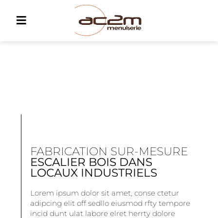
FABRICATION SUR-MESURE
ESCALIER BOIS DANS
LOCAUX INDUSTRIELS
Lorem ipsum dolor sit amet, conse ctetur
adipcing elit off sedllo eiusmod rfty tempore
incid dunt ulat labore elret herrty dolore