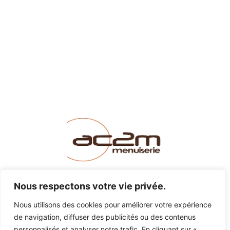
LINKEDIN
INSTAGRAM
FACEBOOK
Nous respectons votre vie privée.
Nous utilisons des cookies pour améliorer votre expérience
de navigation, diffuser des publicités ou des contenus
MENUISERIE@AC2M-CREATION.FR
personnalisés et analyser notre trafic. En cliquant sur «