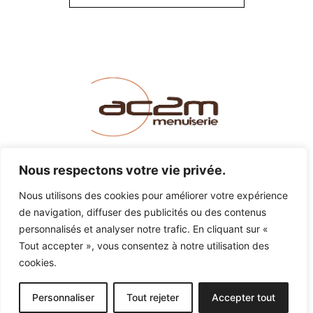
LINKEDIN
INSTAGRAM
FACEBOOK
Nous respectons votre vie privée.
Nous utilisons des cookies pour améliorer votre expérience
de navigation, diffuser des publicités ou des contenus
MENUISERIE@AC2M-CREATION.FR
personnalisés et analyser notre trafic. En cliquant sur «
Tout accepter », vous consentez à notre utilisation des
MADE WITH
BY BLUE STRAT
cookies.
© AC2M-CREATION.FR - 2025 - MENTIONS LÉGALES
Personnaliser
Tout rejeter
Accepter tout